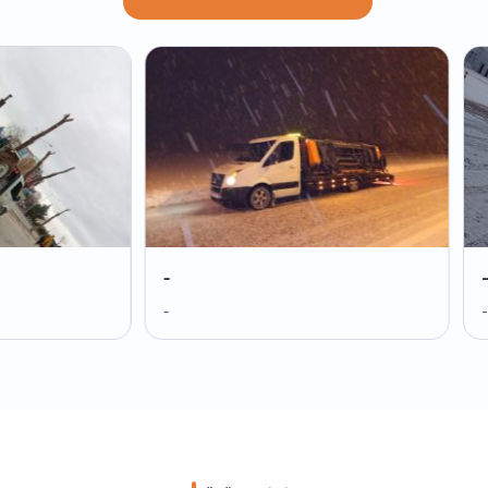
-
-
-
-