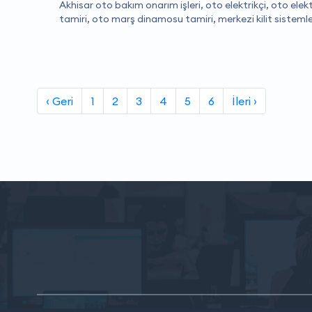
Akhisar oto bakım onarım işleri, oto elektrikçi, oto elek
tamiri, oto marş dinamosu tamiri, merkezi kilit sistemleri
‹ Geri
1
2
3
4
5
6
İleri ›