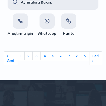
Ayrıntılara Bakın.
Araştırma için
Whatsapp
Harita
‹
1
2
3
4
5
6
7
8
9
İleri
Geri
›