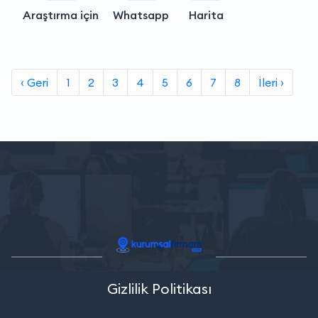
Araştırma için
Whatsapp
Harita
‹ Geri
1
2
3
4
5
6
7
8
İleri ›
Gizlilik Politikası