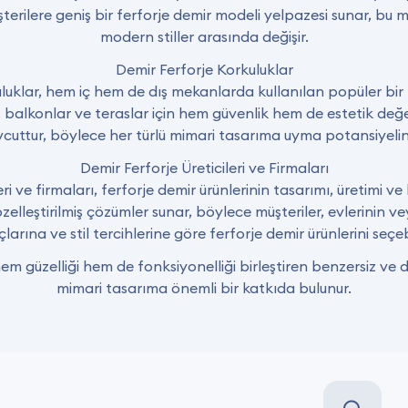
şterilere geniş bir ferforje demir modeli yelpazesi sunar, bu 
modern stiller arasında değişir.
Demir Ferforje Korkuluklar
luklar, hem iç hem de dış mekanlarda kullanılan popüler bir 
, balkonlar ve teraslar için hem güvenlik hem de estetik değer
evcuttur, böylece her türlü mimari tasarıma uyma potansiyeline
Demir Ferforje Üreticileri ve Firmaları
ri ve firmaları, ferforje demir ürünlerinin tasarımı, üretimi ve k
zelleştirilmiş çözümler sunar, böylece müşteriler, evlerinin veya
çlarına ve stil tercihlerine göre ferforje demir ürünlerini seçebi
em güzelliği hem de fonksiyonelliği birleştiren benzersiz ve 
mimari tasarıma önemli bir katkıda bulunur.