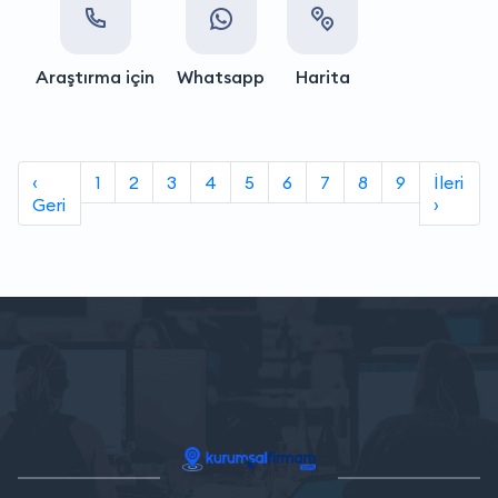
Araştırma için
Whatsapp
Harita
‹
1
2
3
4
5
6
7
8
9
İleri
Geri
›